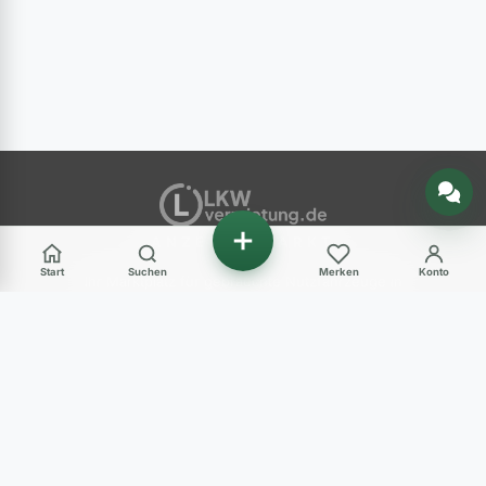
Nachricht senden
ANZEIGENMARKT
Start
Suchen
Merken
Konto
Ihr Marktplatz für gebrauchte Nutzfahrzeuge in
Deutschland – LKW, Transporter, Baumaschinen
und mehr.
Haben Sie Fragen?
+49 (0) 89 248 820 31