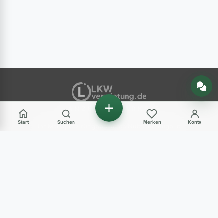
Nachricht senden
ANZEIGENMARKT
Start
Suchen
Merken
Konto
Ihr Marktplatz für gebrauchte Nutzfahrzeuge in
Deutschland – LKW, Transporter, Baumaschinen
und mehr.
Haben Sie Fragen?
+49 (0) 89 248 820 31