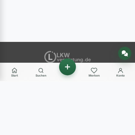
Nachricht senden
ANZEIGENMARKT
Start
Suchen
Merken
Konto
Ihr Marktplatz für gebrauchte Nutzfahrzeuge in
Deutschland – LKW, Transporter, Baumaschinen
und mehr.
Haben Sie Fragen?
+49 (0) 89 248 820 31