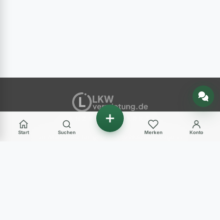
Nachricht senden
ANZEIGENMARKT
Start
Suchen
Merken
Konto
Ihr Marktplatz für gebrauchte Nutzfahrzeuge in
Deutschland – LKW, Transporter, Baumaschinen
und mehr.
Haben Sie Fragen?
+49 (0) 89 248 820 31