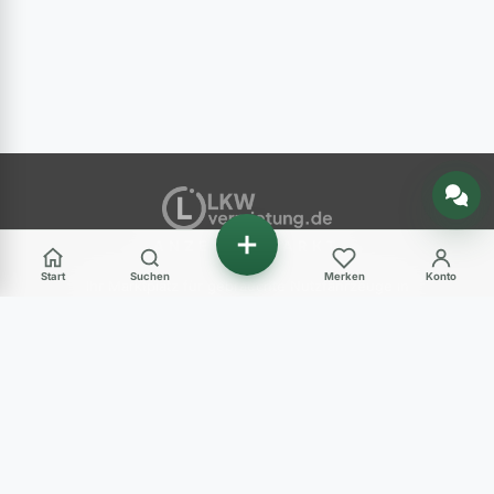
Nachricht senden
ANZEIGENMARKT
Start
Suchen
Merken
Konto
Ihr Marktplatz für gebrauchte Nutzfahrzeuge in
Deutschland – LKW, Transporter, Baumaschinen
und mehr.
Haben Sie Fragen?
+49 (0) 89 248 820 31