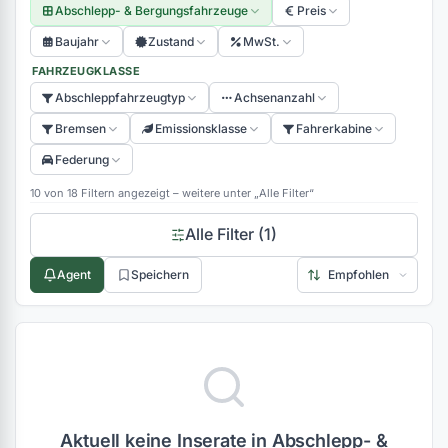
Abschlepp- & Bergungsfahrzeuge
Preis
(0)
Baujahr
Zustand
MwSt.
(0)
FAHRZEUGKLASSE
(0)
Abschleppfahrzeugtyp
Achsenanzahl
Bremsen
Emissionsklasse
Fahrerkabine
(0)
Federung
(0)
10 von 18 Filtern angezeigt – weitere unter „Alle Filter“
(0)
Alle Filter (1)
(0)
Agent
Speichern
(0)
(0)
Aktuell keine Inserate in Abschlepp- &