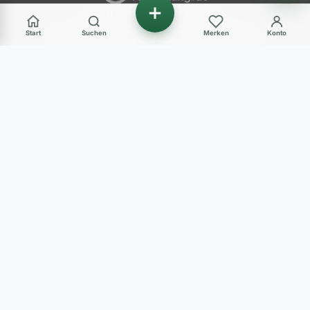
ANZEIGENMARKT
Start
Suchen
Merken
Konto
Ihr Marktplatz für gebrauchte Nutzfahrzeuge in
Deutschland – LKW, Transporter, Baumaschinen
und mehr.
Haben Sie Fragen?
+49 (0) 89 248 820 31
Mo - Fr: 09:00-12:00 Uhr und 14:00-17:00 Uhr
Sa: 10:00-12:00 Uhr
Fahrzeug verkaufen?
Jetzt kostenlos inserieren und schnell verkaufen.
Jetzt kostenlos inserieren