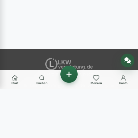
Nachricht senden
ANZEIGENMARKT
Start
Suchen
Merken
Konto
Ihr Marktplatz für gebrauchte Nutzfahrzeuge in
Deutschland – LKW, Transporter, Baumaschinen
und mehr.
Haben Sie Fragen?
+49 (0) 89 248 820 31