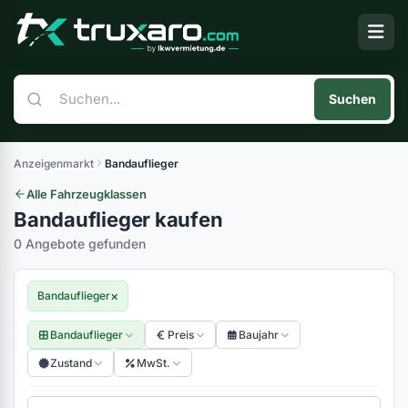
Suchen
Anzeigenmarkt
Bandauflieger
Alle Fahrzeugklassen
Bandauflieger kaufen
0 Angebote gefunden
×
Bandauflieger
Bandauflieger
Preis
Baujahr
Zustand
MwSt.