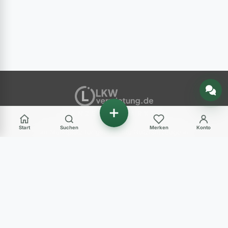
Nachricht senden
ANZEIGENMARKT
Start
Suchen
Merken
Konto
Ihr Marktplatz für gebrauchte Nutzfahrzeuge in
Deutschland – LKW, Transporter, Baumaschinen
und mehr.
Haben Sie Fragen?
+49 (0) 89 248 820 31