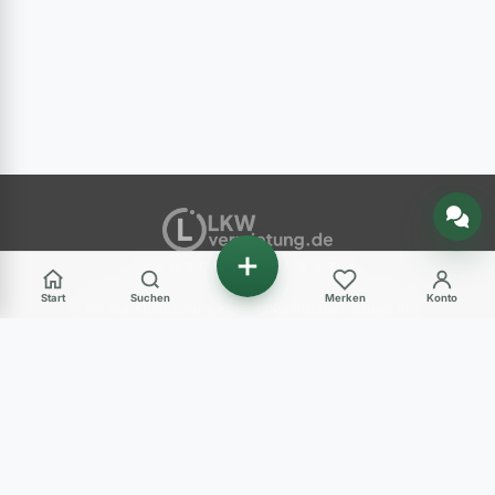
Nachricht senden
ANZEIGENMARKT
Start
Suchen
Merken
Konto
Ihr Marktplatz für gebrauchte Nutzfahrzeuge in
Deutschland – LKW, Transporter, Baumaschinen
und mehr.
Haben Sie Fragen?
+49 (0) 89 248 820 31