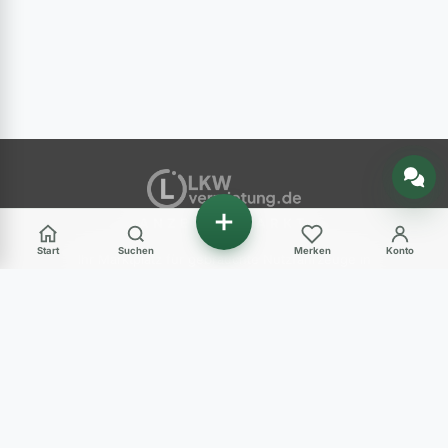
Nachricht senden
ANZEIGENMARKT
Start
Suchen
Merken
Konto
Ihr Marktplatz für gebrauchte Nutzfahrzeuge in
Deutschland – LKW, Transporter, Baumaschinen
und mehr.
Haben Sie Fragen?
+49 (0) 89 248 820 31