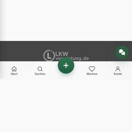
Nachricht senden
ANZEIGENMARKT
Start
Suchen
Merken
Konto
Ihr Marktplatz für gebrauchte Nutzfahrzeuge in
Deutschland – LKW, Transporter, Baumaschinen
und mehr.
Haben Sie Fragen?
+49 (0) 89 248 820 31