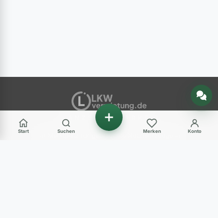
Nachricht senden
ANZEIGENMARKT
Start
Suchen
Merken
Konto
Ihr Marktplatz für gebrauchte Nutzfahrzeuge in
Deutschland – LKW, Transporter, Baumaschinen
und mehr.
Haben Sie Fragen?
+49 (0) 89 248 820 31